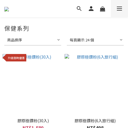
保健系列
商品排序
每頁顯示 24 個
升級限時優惠
膠原極鑽粉(30入)
膠原極鑽粉(6入旅行組)
NT$1,580
NT$498